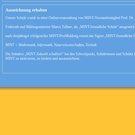
Auszeichnung erhalten
Unsere Schule wurde in einer Onlineveranstaltung von MINT-Vorstandsmitglied Prof. Dr.
Federrath und Bildungsminister Marco Tullner, als „MINT-freundliche Schule“ ausgezeichn
nach dreijähriger erfolgreicher MINT-Profilbildung erneut das Signet „MINT-freundliche S
MINT = Mathematik, Informatik, Naturwissenschaften, Technik
Die Initiative „MINT Zukunft schaffen!“ hat den Schwerpunkt, Schülerinnen und Schüler
MINT zu motivieren, zu fördern und auszuzeichnen.