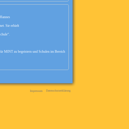
 Hannes
et. Sie erhielt
chule“.
 für MINT zu begeistern und Schulen im Bereich
Datenschutzerklärung
Impressum