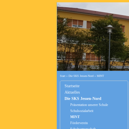
Start
»
Die SKS Jessen-Nord
»
MINT
Startseite
Aktuelles
Die SKS Jessen-Nord
Präsentation unserer Schule
Schulsozialarbeit
MINT
Förderverein
Schulpartnerschaft