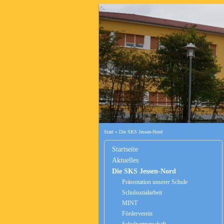
Start
»
Die SKS Jessen-Nord
Startseite
Aktuelles
Die SKS Jessen-Nord
Präsentation unserer Schule
Schulsozialarbeit
MINT
Förderverein
Schulpartnerschaft